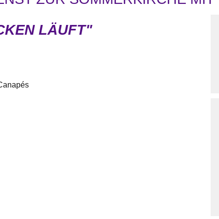
CKEN LÄUFT"
 Canapés