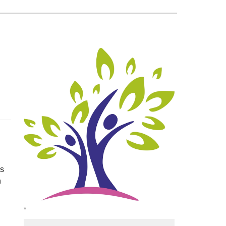
s
n
*