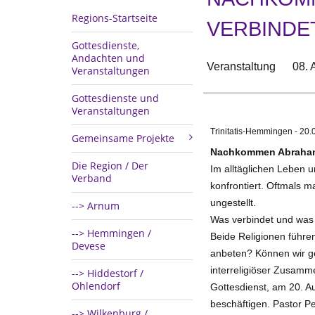
Regions-Startseite
VERBINDE
Gottesdienste,
Andachten und
Veranstaltung
08. 
Veranstaltungen
Gottesdienste und
Veranstaltungen
Trinitatis-Hemmingen - 20.
Gemeinsame Projekte
Nachkommen Abrahams
Die Region / Der
Im alltäglichen Leben 
Verband
konfrontiert. Oftmals 
ungestellt.
--> Arnum
Was verbindet und was 
--> Hemmingen /
Beide Religionen führe
Devese
anbeten? Können wir g
interreligiöser Zusamm
--> Hiddestorf /
Ohlendorf
Gottesdienst, am 20. Au
beschäftigen. Pastor Pe
--> Wilkenburg /