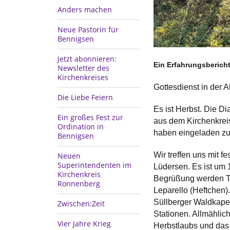
Anders machen
Neue Pastorin für
Bennigsen
Jetzt abonnieren:
Ein Erfahrungsberich
Newsletter des
Kirchenkreises
Gottesdienst in de
Die Liebe Feiern
Es ist Herbst. Die D
Ein großes Fest zur
aus dem Kirchenkrei
Ordination in
haben eingeladen zu
Bennigsen
Wir treffen uns mit 
Neuen
Superintendenten im
Lüdersen. Es ist um 1
Kirchenkreis
Begrüßung werden Ta
Ronnenberg
Leparello (Heftchen).
Süllberger Waldkape
Zwischen:Zeit
Stationen. Allmählic
Vier Jahre Krieg
Herbstlaubs und das