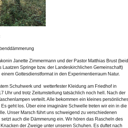
t
r Abenddämmerung
iakonin Janette Zimmermann und der Pastor Matthias Brust (bei
s Laatzen Springe bzw. der Landeskirchlichen Gemeinschaft)
 einem Gottesdienstformat in den Experimentierraum Natur.
festem Schuhwerk und wetterfester Kleidung am Friedhof in
7 Uhr und trotz Zeitumstellung tatsächlich noch hell. Nach der
schenlampen verteilt. Alle bekommen ein kleines persönliche
 Es geht los. Über eine imaginäre Schwelle treten wir ein in die
lle. Unser Marsch führt uns schweigend zu verschiedenen
h setzt auch die Dämmerung ein. Wir hören das Rascheln des
 Knacken der Zweige unter unseren Schuhen. Es duftet nach