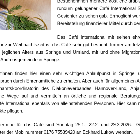
Besucherinnen mehrere köstliche arabis
rundum gelungener Café International S
Gesichter zu sehen gab. Ermöglicht wur
Bereitstellung finanzieller Mittel durch 
Das Café International mit seinen ehr
r zur Weihnachtszeit ist das Café sehr gut besucht. Immer am let
 jeglichen Alters aus Springe und Umland, mit und ohne Migration
 Andreasgemeinde in Springe.
tinnen finden hier einen sehr wichtigen Anlaufpunkt in Springe
ruch durch Ehrenamtliche zu erhalten. Aber auch für allgemeinen An
namtskoordinatorin des Diakonieverbandes Hannover-Land, Anja
e Wege auf und vermitteln an örtliche und regionale Beratungss
fé International ebenfalls von alleinstehenden Personen. Hier k
te pflegen.
ermine für das Café sind Sonntag 25.1., 22.2. und 29.3.2026. Ge
unter der Mobilnummer 0176 75539420 an Eckhard Lukow wenden.