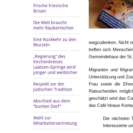
Frische friesische
Brisen
Die Welt braucht
mehr Räubertöchter
Eine Rückkehr zu den
wegzudenken. Nicht nu
Wurzeln
treffen sich Menschen
„Regierung“ des
Gemeindehaus der St.
Kirchenkreises
Laatzen-Springe wird
Migranten und Migran
jünger und weiblicher
Unterstützung und Zusp
Respekt vor der
Frau sowie die Ehre
jüdischen Tradition
Ratsuchenden möglich
geschätzt wird das Ca
Abschied aus dem
das Café hinaus Kontak
"bunten Dorf"
Wahl zur
Die nächsten T
Mitarbeitervertretung
Interessierte 