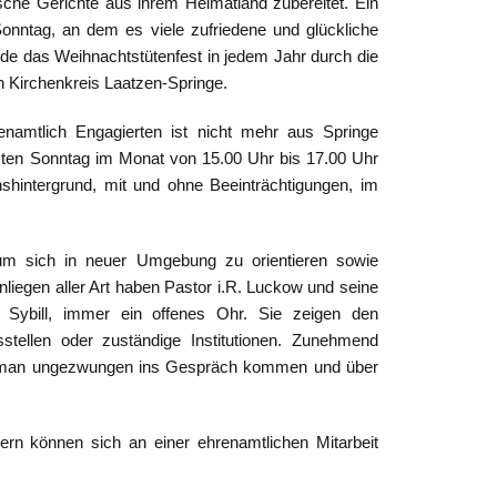
che Gerichte aus ihrem Heimatland zubereitet. Ein
onntag, an dem es viele zufriedene und glückliche
de das Weihnachtstütenfest in jedem Jahr durch die
den Kirchenkreis Laatzen-Springe.
enamtlich Engagierten ist nicht mehr aus Springe
zten Sonntag im Monat von 15.00 Uhr bis 17.00 Uhr
shintergrund, mit und ohne Beeinträchtigungen, im
, um sich in neuer Umgebung zu orientieren sowie
liegen aller Art haben Pastor i.R. Luckow und seine
 Sybill, immer ein offenes Ohr. Sie zeigen den
tellen oder zuständige Institutionen. Zunehmend
ann man ungezwungen ins Gespräch kommen und über
rn können sich an einer ehrenamtlichen Mitarbeit