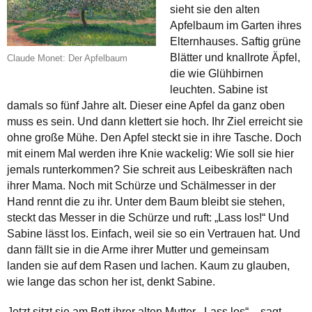
sieht sie den alten
Apfelbaum im Garten ihres
Elternhauses. Saftig grüne
Blätter und knallrote Äpfel,
Claude Monet: Der Apfelbaum
die wie Glühbirnen
leuchten. Sabine ist
damals so fünf Jahre alt. Dieser eine Apfel da ganz oben
muss es sein. Und dann klettert sie hoch. Ihr Ziel erreicht sie
ohne große Mühe. Den Apfel steckt sie in ihre Tasche. Doch
mit einem Mal werden ihre Knie wackelig: Wie soll sie hier
jemals runterkommen? Sie schreit aus Leibeskräften nach
ihrer Mama. Noch mit Schürze und Schälmesser in der
Hand rennt die zu ihr. Unter dem Baum bleibt sie stehen,
steckt das Messer in die Schürze und ruft: „Lass los!“ Und
Sabine lässt los. Einfach, weil sie so ein Vertrauen hat. Und
dann fällt sie in die Arme ihrer Mutter und gemeinsam
landen sie auf dem Rasen und lachen. Kaum zu glauben,
wie lange das schon her ist, denkt Sabine.
Jetzt sitzt sie am Bett ihrer alten Mutter. „Lass los“ – sagt